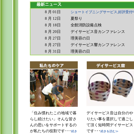
8 月 01日
ショートイブニングサービス,好評受付
8
月 12日
夏祭り
8
月 18日
全館消防設備点検
8
月 20日
デイサービス音カンファレンス
8 月 27日
理美容の日
8 月 27日
デイサービス響カンファレンス
8
月 31日
理美容の日
「住み慣れたこの地域で暮
デイサービス音は自分のや
らし続けたい」そんな皆さ
りたい事を選択して過ごし
んの思いをサポートするの
て頂く短時間デイサービス
が私たちの役割です･･･
です･･･
続き
続きを読む≫