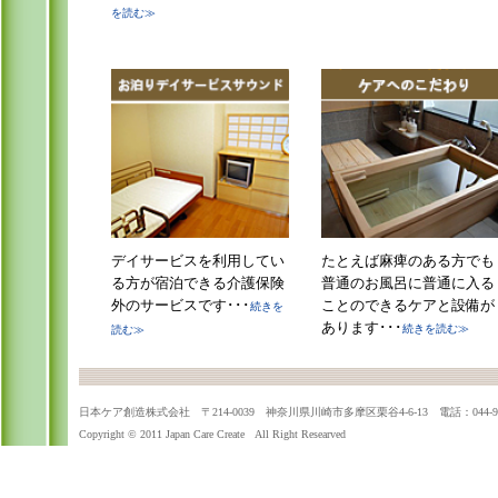
を読む≫
デイサービスを利用してい
たとえば麻痺のある方でも
る方が宿泊できる介護保険
普通のお風呂に普通に入る
外のサービスです･･･
ことのできるケアと設備が
続きを
あります･･･
続きを読む≫
読む≫
日本ケア創造株式会社 〒214-0039 神奈川県川崎市多摩区栗谷4-6-13 電話：044-955
Copyright © 2011 Japan Care Create All Right Researved